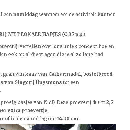
f een
namiddag
wanneer we de activiteit kunnen
IJ MET LOKALE HAPJES (€ 25 p.p.)
ouwerij
, vertellen over ons uniek concept hoe en
 ook op al die vragen die je al zo lang had
en gaan van
kaas van Catharinadal
,
bostelbrood
s van Slagerij Huysmans
tot een
.
 proefglaasjes van 15 cl). Deze proeverij duurt
2,5
per extra proevertje
.
ur
of in de namiddag om
14.00 uur
.