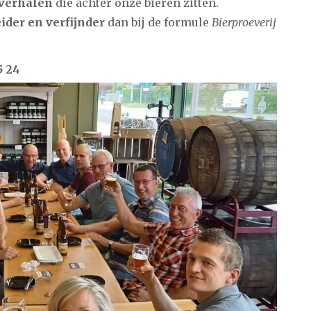
 verhalen
die achter onze bieren zitten.
ider en verfijnder
dan bij de formule
Bierproeverij
5 24