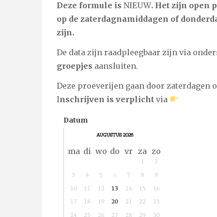
Deze formule is
NIEUW
. Het zijn open 
op de zaterdagnamiddagen of donderda
zijn.
De data zijn raadpleegbaar zijn via onde
groepjes
aansluiten.
Deze proeverijen gaan door zaterdagen
I
nschrijven is verplicht
via
Datum
AUGUSTUS 2026
maandag
dinsdag
woensdag
donderdag
vrijdag
zaterdag
zondag
ma
di
wo
do
vr
za
zo
1
2
3
4
5
6
7
8
9
10
11
12
13
14
15
16
17
18
19
20
21
22
23
24
25
26
27
28
29
30