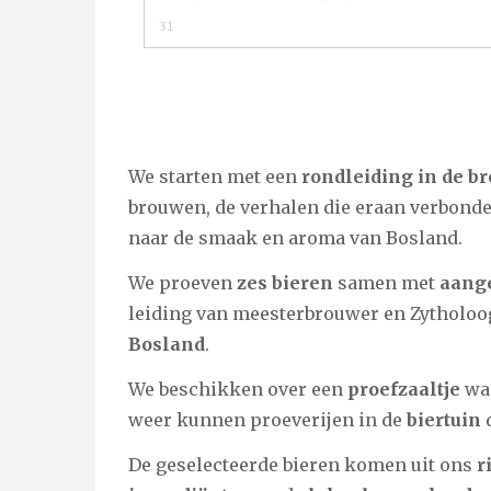
31
We starten met een
rondleiding in de br
brouwen, de verhalen die eraan verbond
naar de smaak en aroma van Bosland.
We proeven
zes bieren
samen met
aange
leiding van meesterbrouwer en Zytholo
Bosland
.
We beschikken over een
proefzaaltje
waa
weer kunnen proeverijen in de
biertuin
De geselecteerde bieren komen uit ons
r