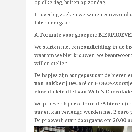
op elke dag, buiten op zondag.
In overleg zoeken we samen een
avond
o
laten doorgaan.
A.
Formule voor groepen: BIERPROEVER
We starten met een
rondleiding in de br
waarom we bier brouwen, we beantwoorden
willen stellen.
De hapjes zijn aangepast aan de bieren 
van Bakkerij DeCaré
en
HOBOS-worstje
chocoladetruffel van Wele’s Chocolade
We proeven bij deze formule
5 bieren
(in
uur
en kan verlengd worden met
2 euro 
De proeverij start doorgaans om
20.00 u