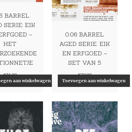
05 BARREL
 SERIE: EIK
ERFGOED –
0.06 BARREL
HET
AGED SERIE: EIK
RZOEKENDE
EN ERFGOED –
TIONNETJE
SET VAN 5
€
15,00
€
70,00
oegen aan winkelwagen
Toevoegen aan winkelwagen