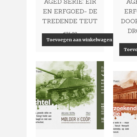
AGED SERIE: EIK
AGE
EN ERFGOED- DE
ERF
TREDENDE TEUT
DOO
DR
€
15,00
Toevoegen aan winkelwagen
Toev