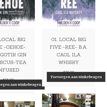
 LOCAL BIG
01. LOCAL BIG
E -OEHOE-
FIVE -REE- B.A.
. GOTIK GIN
CAOL ILA
ISCUS-TEA
WHISKY
INFUSED
€
15,00
Toevoegen aan winkelwagen
€
15,00
oegen aan winkelwagen