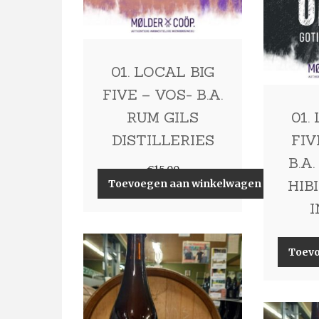
01. LOCAL BIG
FIVE – VOS- B.A.
RUM GILS
01.
DISTILLERIES
FIV
B.A
€
15,00
HIB
Toevoegen aan winkelwagen
Toev