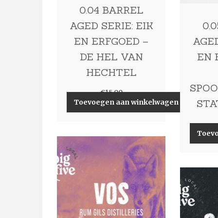
0.04 BARREL
AGED SERIE: EIK
0.
EN ERFGOED –
AGED
DE HEL VAN
EN 
HECHTEL
SPOO
€
15,00
STA
Toevoegen aan winkelwagen
Toev