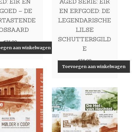
D: EIK EN
AGED SERIE: EIK
GOED – DE
EN ERFGOED: DE
RTASTENDE
LEGENDARISCHE
OSSAARD
LILSE
SCHUTTERSGILD
€
15,00
E
oegen aan winkelwagen
€
15,00
Toevoegen aan winkelwagen